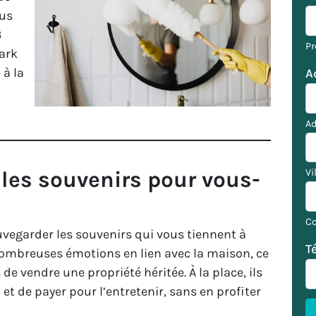
ous
3
P
Park
 à la
A
Ad
 les souvenirs pour vous-
Vi
Co
uvegarder les souvenirs qui vous tiennent à
T
nombreuses émotions en lien avec la maison, ce
e vendre une propriété héritée. À la place, ils
et de payer pour l’entretenir, sans en profiter