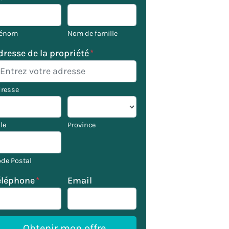
rénom
Nom de famille
dresse de la propriété
*
resse
lle
Province
de Postal
éléphone
*
Email