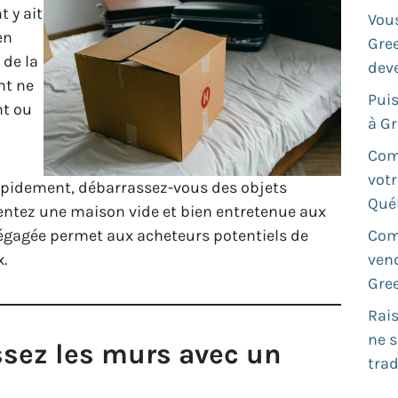
 y ait
Vous
en
Gree
 de la
deve
nt ne
Pui
nt ou
à Gr
Com
votr
rapidement, débarrassez-vous des objets
Qué
ésentez une maison vide et bien entretenue aux
égagée permet aux acheteurs potentiels de
Com
x.
ven
Gree
Rais
ne 
issez les murs avec un
trad