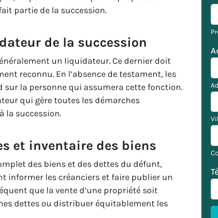
it partie de la succession.
P
idateur de la succession
A
généralement un liquidateur. Ce dernier doit
lement reconnu. En l’absence de testament, les
Ad
d sur la personne qui assumera cette fonction.
uidateur qui gère toutes les démarches
à la succession.
Vi
s et inventaire des biens
Co
complet des biens et des dettes du défunt,
T
t informer les créanciers et faire publier un
fréquent que la vente d’une propriété soit
nes dettes ou distribuer équitablement les