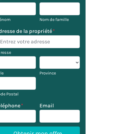
rénom
Nom de famille
dresse de la propriété
*
resse
lle
Province
de Postal
éléphone
*
Email