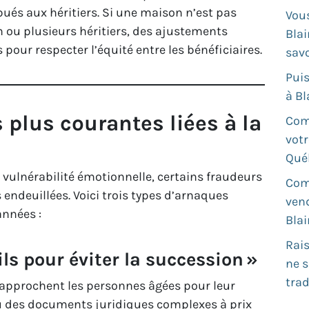
ibués aux héritiers. Si une maison n’est pas
Vous
n ou plusieurs héritiers, des ajustements
Blai
pour respecter l’équité entre les bénéficiaires.
savo
Pui
à Bl
 plus courantes liées à la
Com
votr
Qué
vulnérabilité émotionnelle, certains fraudeurs
Com
s endeuillées. Voici trois types d’arnaques
ven
années :
Blai
Rais
ls pour éviter la succession »
ne 
trad
approchent les personnes âgées pour leur
ou des documents juridiques complexes à prix